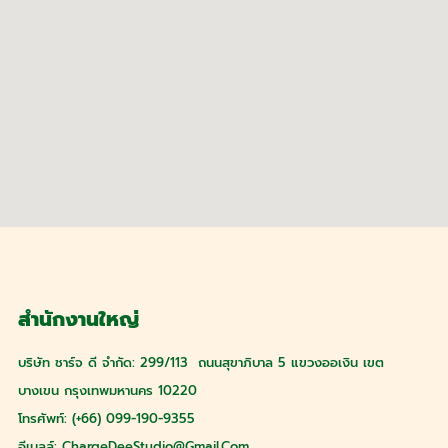
สำนักงานใหญ่
บริษัท ชาร์จ ดี จำกัด: 299/113 ถนนสุขาภิบาล 5 แขวงออเงิน เขต
บางเขน กรุงเทพมหานคร 10220
โทรศัพท์: (+66) 099-190-9355
อีเมลล์:
ChargeDeeStudio@gmail.com
.