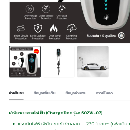
คำอธิบาย
ข้อมูลเพิ่มเติม
ข้อมูลจำเพาะ
ดาวน์โหลด
ค่าจำเพาะทางไฟฟ้า
(ChargeDee รุ่น: S02W-07)
แรงดันไฟฟ้าพิกัด ขาเข้า/ขาออก – 230 โวลท์~ (เฟสเดียว