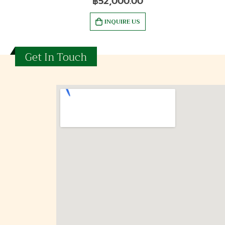
฿
52,000.00
INQUIRE US
Get In Touch