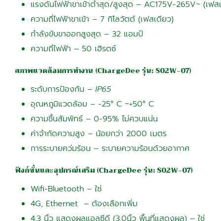
แรงดันไฟฟ้าขาเข้าต่ำสุด/สูงสุด – AC175V-265V~ (เฟสเ
ความถี่ไฟฟ้าขาเข้า – 7 กิโลวัตต์ (เฟสเดียว)
กำลังขับขาออกสูงสุด – 32 แอมป์
ความถี่ไฟฟ้า – 50 เฮิรตซ์
สภาพแวดล้อมการทำงาน
(ChargeDee รุ่น: S02W-07)
ระดับการป้องกัน –
IP65
อุณหภูมิแวดล้อม – -25° C ~+50° C
ความชื้นสัมพัทธ์ – 0-95% ไม่ควบแน่น
ค่าจำกัดความสูง – น้อยกว่า 2000 เมตร
การระบายคว่มร้อน – ระบายความร้อนด้วยอากาศ
ฟังก์ชั่นและอุปกรณ์เสริม
(ChargeDee รุ่น: S02W-07)
Wifi-Bluetooth – ใช่
4G, Ethernet – ต้องเลือกเพิ่ม
4.3 นิ้ว แสดงผลแอลซีดี (3.0นิ้ว พื้นที่แสดงผล) – ใช่