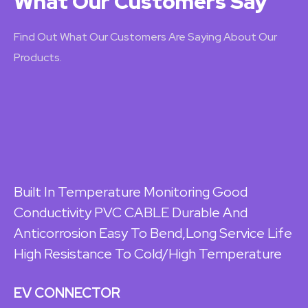
What Our Customers Say
Find Out What Our Customers Are Saying About Our
Products.
Built In Temperature Monitoring Good
R
Conductivity PVC CABLE Durable And
R
Anticorrosion Easy To Bend,Long Service Life
L
High Resistance To Cold/high Temperature
E
EV CONNECTOR