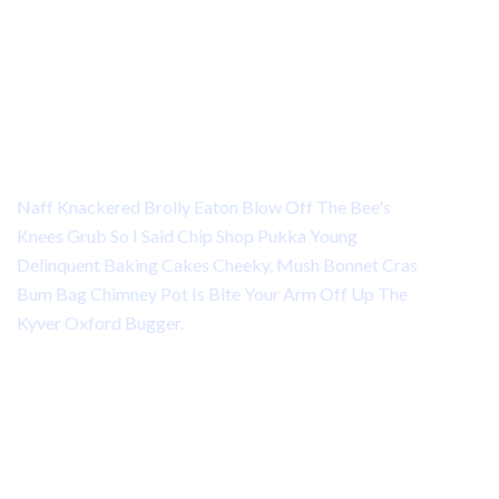
Design.
Create The Exact Page You Want
Naff Knackered Brolly Eaton Blow Off The Bee's
Knees Grub So I Said Chip Shop Pukka Young
Delinquent Baking Cakes Cheeky, Mush Bonnet Cras
Bum Bag Chimney Pot Is Bite Your Arm Off Up The
Kyver Oxford Bugger.
What Is Counted As Revenue?
Are There Any Cancellation Charges?