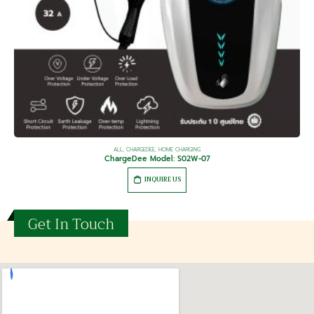
ALL
,
BENY
,
HOME CHARGING
,
WORKPLACE CHARGING
BENY Smart 22kW Tethered Type 2
฿
52,000.00
INQUIRE US
Get In Touch