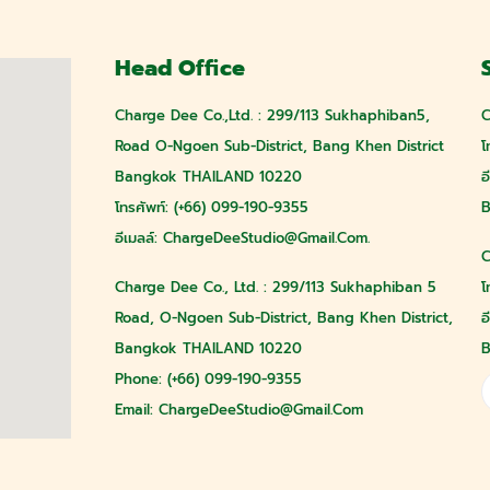
Head Office
Charge Dee Co.,Ltd. : 299/113 Sukhaphiban5,
C
Road O-Ngoen Sub-District, Bang Khen District
โ
Bangkok THAILAND 10220
อ
โทรศัพท์: (+66) 099-190-9355
B
อีเมลล์:
ChargeDeeStudio@gmail.com
.
C
Charge Dee Co., Ltd. : 299/113 Sukhaphiban 5
โ
Road, O-Ngoen Sub-District, Bang Khen District,
อ
Bangkok THAILAND 10220
B
Phone: (+66) 099-190-9355
Email:
ChargeDeeStudio@gmail.com