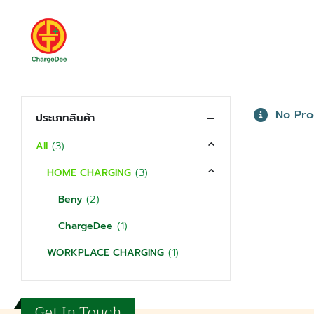
No Prod
ประเภทสินค้า
(3)
All
(3)
HOME CHARGING
(2)
Beny
(1)
ChargeDee
(1)
WORKPLACE CHARGING
Get In Touch