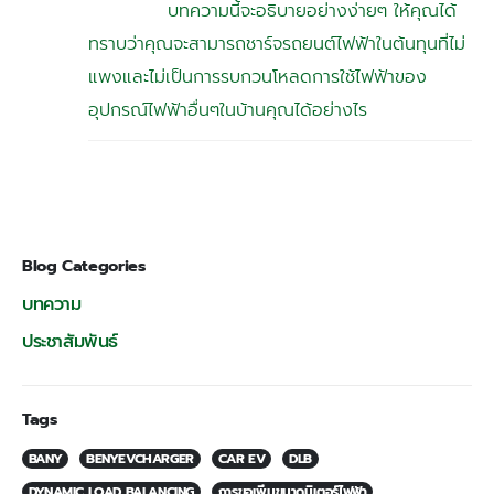
บทความนี้จะอธิบายอย่างง่ายๆ ให้คุณได้
ทราบว่าคุณจะสามารถชาร์จรถยนต์ไฟฟ้าในต้นทุนที่ไม่
แพงและไม่เป็นการรบกวนโหลดการใช้ไฟฟ้าของ
อุปกรณ์ไฟฟ้าอื่นๆในบ้านคุณได้อย่างไร
Blog Categories
บทความ
ประชาสัมพันธ์
Tags
BANY
BENYEVCHARGER
CAR EV
DLB
DYNAMIC LOAD BALANCING
การขอเพิ่มขนาดมิเตอร์ไฟฟ้า